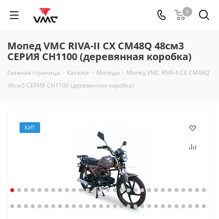
0
Мопед VMC RIVA-II СX CM48Q 48см3
СЕРИЯ CH1100 (деревянная коробка)
Главная страница
-
Каталог
-
Мопеды
-
Мопед VMC RIVA-II СX CM48Q
48см3 СЕРИЯ CH1100 (деревянная коробка)
ХИТ