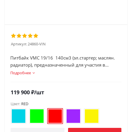
Артикул:
24860-VIN
Питбайк VMC 19/16 140см3 (эл.стартер; маслян.
радиатор), предназначенный для участия в
спортивных соревн.
Подробнее
119 900
₽
/шт
Цвет:
RED