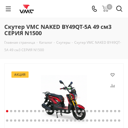
0
Скутер VMC NAKED BY49QT-5A 49 см3
СЕРИЯ N1500
Главная страница
-
Каталог
-
Скутеры
-
Скутер VMC NAKED BY49QT-
5A 49 см3 СЕРИЯ N1500
АКЦИЯ