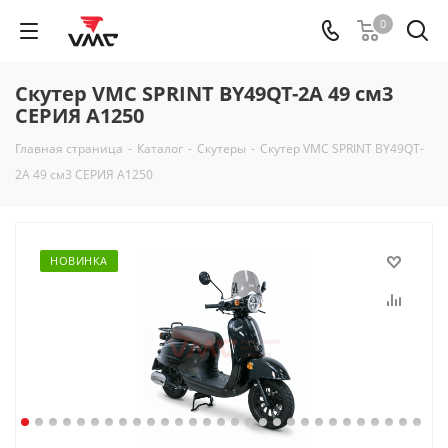
0
Скутер VMC SPRINT BY49QT-2A 49 см3
СЕРИЯ A1250
Главная страница
-
Каталог
-
Скутеры
-
Скутер VMC SPRINT BY49QT-
2A 49 см3 СЕРИЯ A1250
НОВИНКА