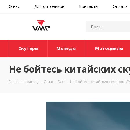
О нас
Для оптовиков
Контакты
Оплата
Скутеры
Мопеды
Мотоциклы
Не бойтесь китайских с
Главная страница
-
О нас
-
Блог
-
Не бойтесь китайских скутеров: 