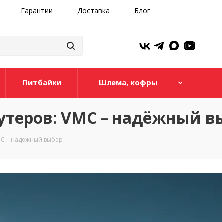
Гарантии
Доставка
Блог
Питбайки
Шлема, кофры
кутеров: VMC – надёжный в
VMC – надёжный выбор