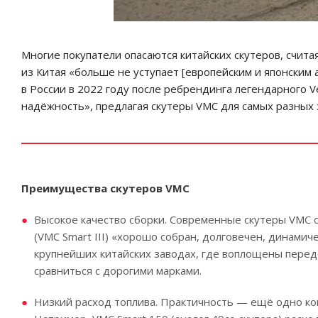
Многие покупатели опасаются китайских скутеров, счит
из Китая «больше не уступает [европейским и японским а
в России в 2022 году после ребрендинга легендарного V
надёжность», предлагая скутеры VMC для самых разных 
Преимущества скутеров VMC
Высокое качество сборки. Современные скутеры VMC с
(VMC Smart III) «хорошо собран, долговечен, динамич
крупнейших китайских заводах, где воплощены передо
сравниться с дорогими марками.
Низкий расход топлива. Практичность — ещё одно кон