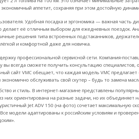
дует 2 л топлива на 100 км. Это означает минимальные затр
 экономичный аппетит, сохраняя при этом достойную динами
зователя. Удобная посадка и эргономика — важная часть ди
о делает её отличным выбором для ежедневных поездок. Ана
тичные решения типа встроенных подстаканников, держате
 лёгкой и комфортной даже для новичка.
оддержку профессиональной сервисной сети. Компания‑пост
му вы всегда сможете получить консультацию специалистов,
ный сайт VMC обещает, что каждая модель VMC предлагает 
 экономично обслуживать свой скутер – будь то замена масл
ство и стиль. В интернет-магазине представлены популярные
 из них ориентирована на разные задачи, но их объединяет
ристичный Jet ADV 150 (на фото) сочетает максимальную ск
. Все модели адаптированы к российским условиям и провер
дским».