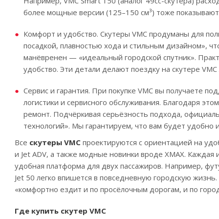
Например, VMC Smart 150 (аналог 49cc-скутера) расхо
более мощные версии (125–150 см³) тоже показывают
Комфорт и удобство. Скутеры VMC продуманы для поль
посадкой, плавностью хода и стильным дизайном», чт
манёвренен — «идеальный городской спутник». Прак
удобство. Эти детали делают поездку на скутере VMC
Сервис и гарантия. При покупке VMC вы получаете п
логистики и сервисного обслуживания. Благодаря это
ремонт. Подчёркивая серьёзность подхода, официаль
технологий». Мы гарантируем, что вам будет удобно и
Все
скутеры VMC
проектируются с ориентацией на удоб
и Jet ADV, а также модные новинки вроде XMAX. Каждая
удобная платформа для двух пассажиров. Например, футу
Jet 50 легко впишется в повседневную городскую жизнь
«комфортно ездит и по просёлочным дорогам, и по горо
Где купить скутер VMC