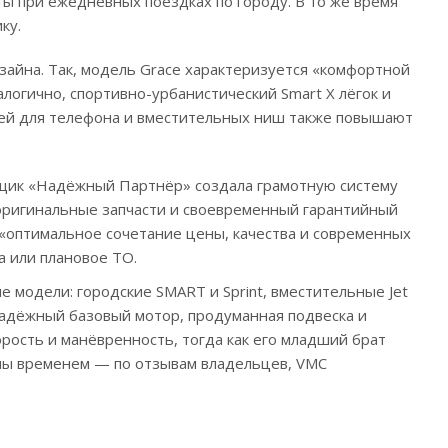
аты при ежедневных поездках по городу. В то же время
ку.
зайна. Так, модель Grace характеризуется «комфортной
логично, спортивно-урбанистический Smart X лёгок и
лей для телефона и вместительных ниш также повышают
авщик «Надёжный Партнёр» создала грамотную систему
 оригинальные запчасти и своевременный гарантийный
«оптимальное сочетание цены, качества и современных
а или плановое ТО.
 модели: городские SMART и Sprint, вместительные Jet
 надёжный базовый мотор, продуманная подвеска и
орость и манёвренность, тогда как его младший брат
ены временем — по отзывам владельцев, VMC