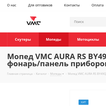
О нас
Для оптовиков
Контакты
Оплата
Скутеры
Мопеды
Мотоциклы
Мопед VMC AURA RS BY49Q
фонарь/панель приборов
Главная страница
-
Каталог
-
Мопеды
-
Мопед VMC AURA RS BY49Q-
ХИТ