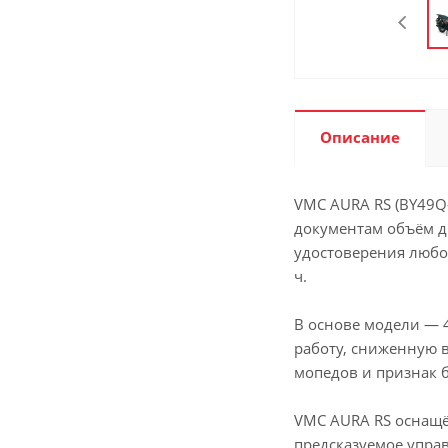
Описание
VMC AURA RS (BY49Q
документам объём дв
удостоверения любой
ч.
В основе модели — 
работу, сниженную 
мопедов и признак 
VMC AURA RS оснащё
предсказуемое управ