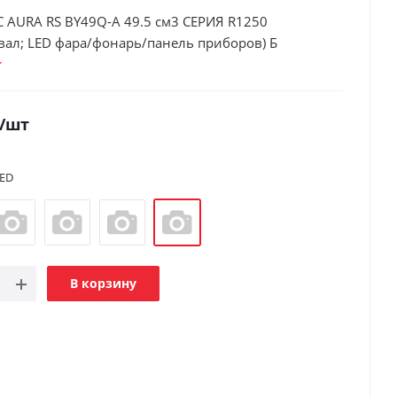
 AURA RS BY49Q-A 49.5 см3 СЕРИЯ R1250
вал; LED фара/фонарь/панель приборов) Б
/шт
ED
В корзину