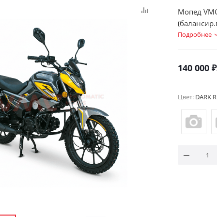
Мопед VMC
(балансир.
Подробнее
140 000
₽
Цвет:
DARK R