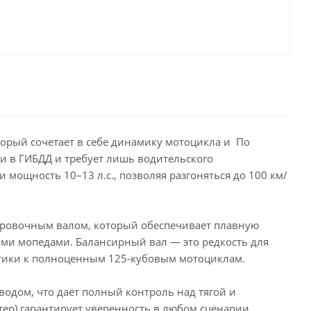
торый сочетает в себе динамику мотоцикла и По
ии в ГИБДД и требует лишь водительского
 мощность 10–13 л.с., позволяя разгоняться до 100 км/
ировочным валом, который обеспечивает плавную
ми мопедами. Балансирный вал — это редкость для
стики к полноценным 125-кубовым мотоциклам.
одом, что даёт полный контроль над тягой и
тер) гарантирует уверенность в любом сценарии