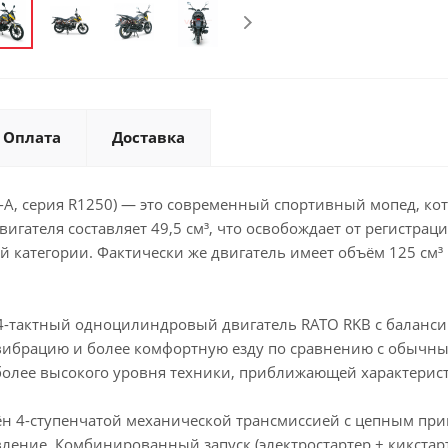
Оплата
Доставка
-A, серия R1250) — это современный спортивный мопед, ко
игателя составляет 49,5 см³, что освобождает от регистрац
 категории. Фактически же двигатель имеет объём 125 см³ и
4-тактный одноцилиндровый двигатель RATO RKB с баланс
вибрацию и более комфортную езду по сравнению с обычны
более высокого уровня техники, приближающей характери
н 4-ступенчатой механической трансмиссией с цепным прив
ление. Комбинированный запуск (электростартер + кикстар