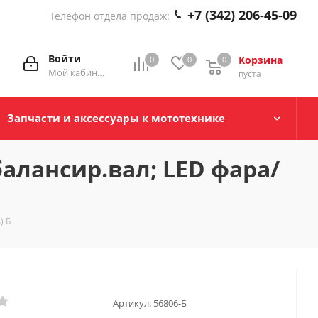
+7 (342) 206-45-09
Телефон отдела продаж:
Войти
Корзина
0
0
0
0
Мой кабинет
пуста
Запчасти и аксессуары к мототехнике
балансир.вал; LED фара/
) Б
Артикул:
56806-Б