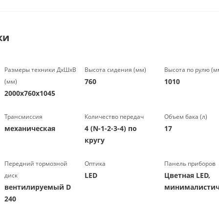
ки
Размеры техники ДхШхВ
Высота сидения (мм)
Высота по рулю (м
760
1010
(мм)
2000х760х1045
Трансмиссия
Количество передач
Объем бака (л)
механическая
4 (N-1-2-3-4) по
17
кругу
Передний тормозной
Оптика
Панель приборов
LED
Цветная LED,
диск
вентилируемый D
минималистич
240