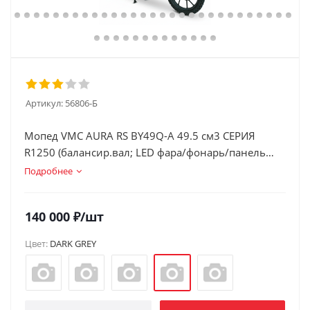
Артикул:
56806-Б
Мопед VMC AURA RS BY49Q-A 49.5 см3 СЕРИЯ
R1250 (балансир.вал; LED фара/фонарь/панель
приборов) Б
Подробнее
140 000
₽
/шт
Цвет:
DARK GREY