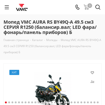
0
Мопед VMC AURA RS BY49Q-A 49.5 см3
СЕРИЯ R1250 (балансир.вал; LED фара/
фонарь/панель приборов) Б
Главная страница
-
Каталог
-
Мопеды
-
Мопед VMC AURA RS BY49Q-A
49.5 см3 СЕРИЯ R1250 (балансир.вал; LED фара/фонарь/панель
приборов) Б
ХИТ