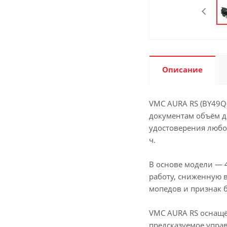
Описание
VMC AURA RS (BY49Q
документам объём дв
удостоверения любой
ч.
В основе модели — 
работу, сниженную 
мопедов и признак 
VMC AURA RS оснащё
предсказуемое управ