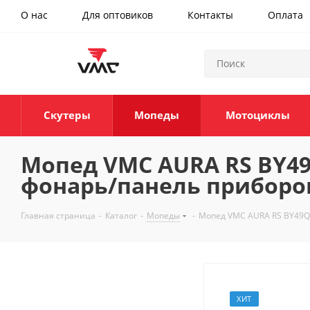
О нас
Для оптовиков
Контакты
Оплата
Скутеры
Мопеды
Мотоциклы
Мопед VMC AURA RS BY49Q
фонарь/панель приборов
Главная страница
-
Каталог
-
Мопеды
-
Мопед VMC AURA RS BY49Q-
ХИТ