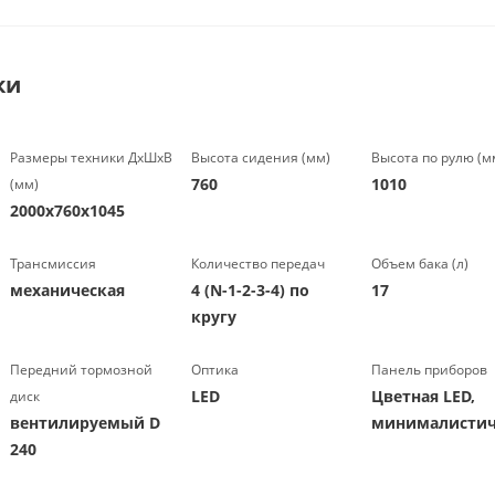
ки
Размеры техники ДхШхВ
Высота сидения (мм)
Высота по рулю (м
760
1010
(мм)
2000х760х1045
Трансмиссия
Количество передач
Объем бака (л)
механическая
4 (N-1-2-3-4) по
17
кругу
Передний тормозной
Оптика
Панель приборов
LED
Цветная LED,
диск
вентилируемый D
минималистич
240