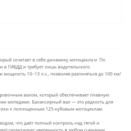
торый сочетает в себе динамику мотоцикла и По
ии в ГИБДД и требует лишь водительского
 мощность 10–13 л.с., позволяя разгоняться до 100 км/
ировочным валом, который обеспечивает плавную
ми мопедами. Балансирный вал — это редкость для
стики к полноценным 125-кубовым мотоциклам.
одом, что даёт полный контроль над тягой и
тер) гарантирует уверенность в любом сценарии