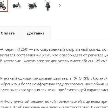
Оплата
Доставка
-A, серия R1250) — это современный спортивный мопед, ко
игателя составляет 49,5 см³, что освобождает от регистрац
 категории. Фактически же двигатель имеет объём 125 см³ и
4-тактный одноцилиндровый двигатель RATO RKB с баланс
вибрацию и более комфортную езду по сравнению с обычны
более высокого уровня техники, приближающей характери
н 4-ступенчатой механической трансмиссией с цепным прив
ление. Комбинированный запуск (электростартер + кикстар