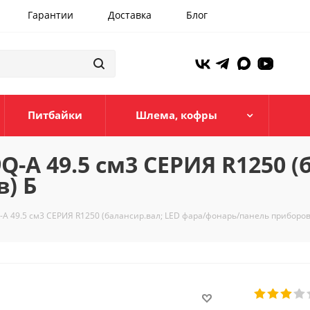
Гарантии
Доставка
Блог
Питбайки
Шлема, кофры
-A 49.5 см3 СЕРИЯ R1250 (
) Б
A 49.5 см3 СЕРИЯ R1250 (балансир.вал; LED фара/фонарь/панель приборов