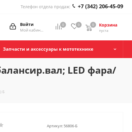
+7 (342) 206-45-09
Телефон отдела продаж:
Войти
Корзина
0
0
0
0
Мой кабинет
пуста
Запчасти и аксессуары к мототехнике
балансир.вал; LED фара/
) Б
Артикул:
56806-Б