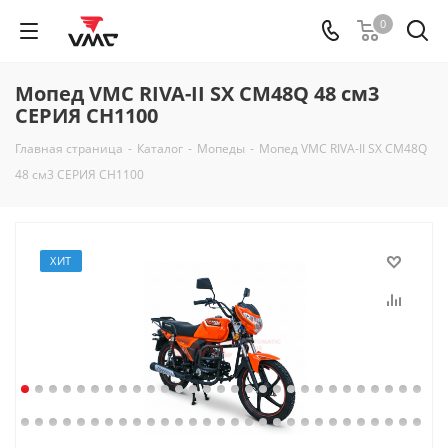
0
Мопед VMC RIVA-II SX CM48Q 48 см3
СЕРИЯ CH1100
Главная страница
-
Каталог
-
Мопеды
-
Мопед VMC RIVA-II SX CM48Q
48 см3 СЕРИЯ CH1100
ХИТ