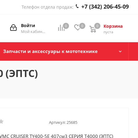
+7 (342) 206-45-09
Телефон отдела продаж:
Войти
Корзина
0
0
0
0
Мой кабинет
пуста
Запчасти и аксессуары к мототехнике
 (ЭПТС)
Артикул:
25685
VMC CRUISER TY400-5E 407см3 СЕРИЯ T4000 (ЭПТС)