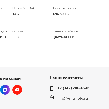
ач
Объем бака (л)
Колесо переднее
14,5
120/80-16
 диск
Оптика
Панель приборов
й D
LED
Цветная LED
Наши контакты
ь на связи
+7 (342) 206-45-09
info@vmcmoto.ru