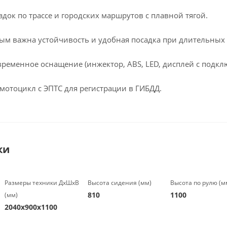
док по трассе и городских маршрутов с плавной тягой.
ым важна устойчивость и удобная посадка при длительных 
овременное оснащение (инжектор, ABS, LED, дисплей с подкл
 мотоцикл с ЭПТС для регистрации в ГИБДД.
ки
Размеры техники ДхШхВ
Высота сидения (мм)
Высота по рулю (м
810
1100
(мм)
2040х900х1100