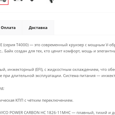
Оплата
Доставка
5E (серия T4000) — это современный круизер с мощным V-о
.. Байк создан для тех, кто ценит комфорт, мощь и элегантн
ый, инжекторный (EFI), с жидкостным охлаждением, что обе
же при длительной эксплуатации. Система питания — инжект
од:
ническая КПП с чётким переключением.
YCO POWER CARBON HC 1826-11MHC — плавный, тихий и дол