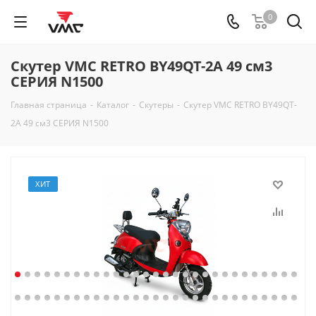
0
Скутер VMC RETRO BY49QT-2A 49 см3
СЕРИЯ N1500
Главная страница
-
Каталог
-
Скутеры
-
Скутер VMC RETRO BY49QT-
2A 49 см3 СЕРИЯ N1500
ХИТ