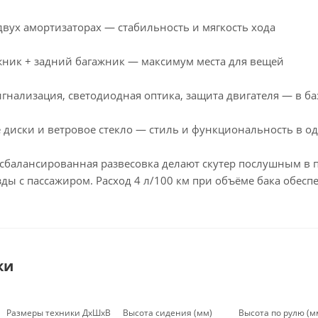
двух амортизаторах — стабильность и мягкость хода
ник + задний багажник — максимум места для вещей
игнализация, светодиодная оптика, защита двигателя — в ба
диски и ветровое стекло — стиль и функциональность в о
и сбалансированная развесовка делают скутер послушным в 
зды с пассажиром. Расход 4 л/100 км при объёме бака обес
ки
Размеры техники ДхШхВ
Высота сидения (мм)
Высота по рулю (м