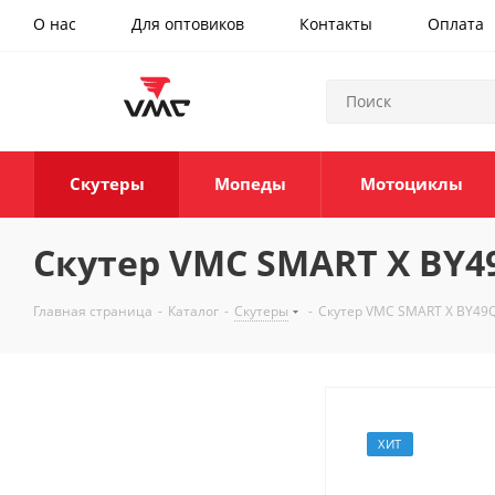
О нас
Для оптовиков
Контакты
Оплата
Скутеры
Мопеды
Мотоциклы
Скутер VMC SMART X BY49
Главная страница
-
Каталог
-
Скутеры
-
Скутер VMC SMART X BY49Q
ХИТ