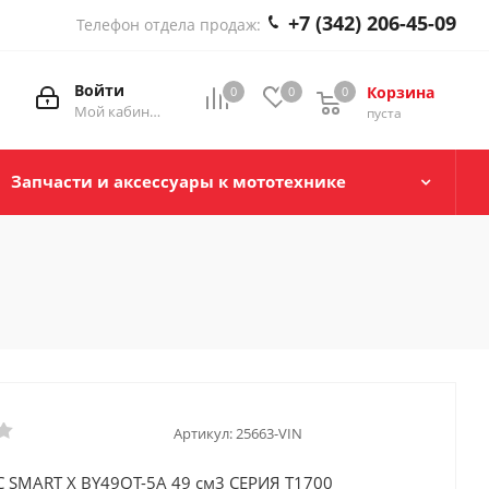
+7 (342) 206-45-09
Телефон отдела продаж:
Войти
Корзина
0
0
0
0
Мой кабинет
пуста
Запчасти и аксессуары к мототехнике
Артикул:
25663-VIN
C SMART X BY49QT-5A 49 см3 СЕРИЯ T1700