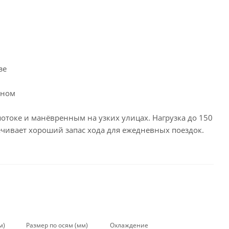
зе
дном
потоке и манёвренным на узких улицах. Нагрузка до 150
печивает хороший запас хода для ежедневных поездок.
м)
Размер по осям (мм)
Охлаждение