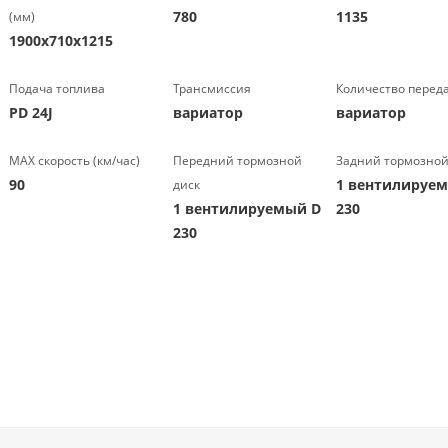
780
1135
(мм)
1900х710х1215
Подача топлива
Трансмиссия
Количество перед
PD 24J
вариатор
вариатор
МАХ скорость (км/час)
Передний тормозной
Задний тормозной
90
1 вентилируе
диск
1 вентилируемый D
230
230