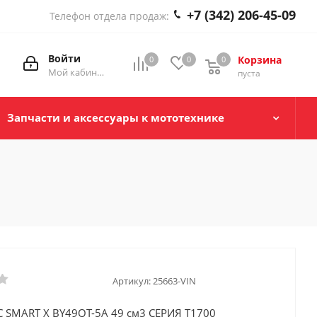
+7 (342) 206-45-09
Телефон отдела продаж:
Войти
Корзина
0
0
0
0
Мой кабинет
пуста
Запчасти и аксессуары к мототехнике
Артикул:
25663-VIN
C SMART X BY49QT-5A 49 см3 СЕРИЯ T1700