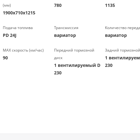
780
1135
(мм)
1900х710х1215
Подача топлива
Трансмиссия
Количество перед
PD 24J
вариатор
вариатор
МАХ скорость (км/час)
Передний тормозной
Задний тормозной
90
1 вентилируе
диск
1 вентилируемый D
230
230