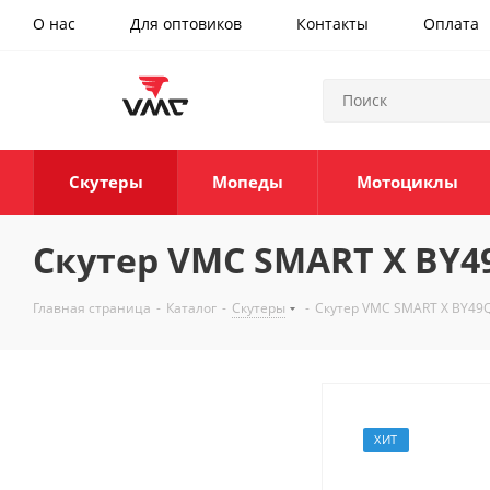
О нас
Для оптовиков
Контакты
Оплата
Скутеры
Мопеды
Мотоциклы
Скутер VMC SMART X BY49
Главная страница
-
Каталог
-
Скутеры
-
Скутер VMC SMART X BY49Q
ХИТ