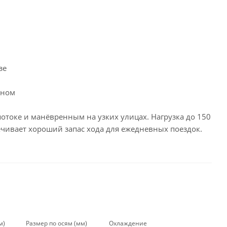
зе
дном
потоке и манёвренным на узких улицах. Нагрузка до 150
печивает хороший запас хода для ежедневных поездок.
м)
Размер по осям (мм)
Охлаждение