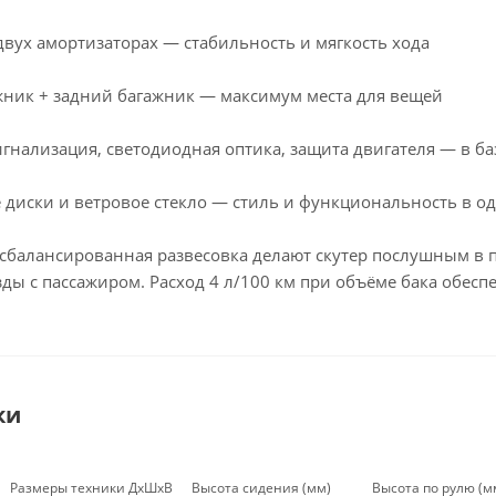
двух амортизаторах — стабильность и мягкость хода
ник + задний багажник — максимум места для вещей
игнализация, светодиодная оптика, защита двигателя — в ба
диски и ветровое стекло — стиль и функциональность в о
и сбалансированная развесовка делают скутер послушным в 
зды с пассажиром. Расход 4 л/100 км при объёме бака обес
ки
Размеры техники ДхШхВ
Высота сидения (мм)
Высота по рулю (м