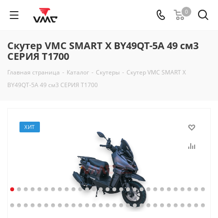
0
Скутер VMC SMART X BY49QT-5A 49 см3
СЕРИЯ T1700
Главная страница
-
Каталог
-
Скутеры
-
Скутер VMC SMART X
BY49QT-5A 49 см3 СЕРИЯ T1700
ХИТ