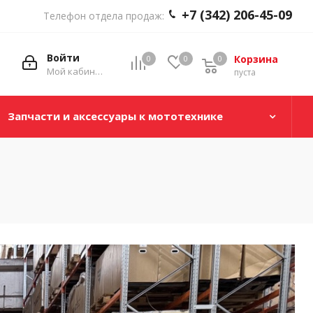
+7 (342) 206-45-09
Телефон отдела продаж:
Войти
Корзина
0
0
0
0
Мой кабинет
пуста
Запчасти и аксессуары к мототехнике