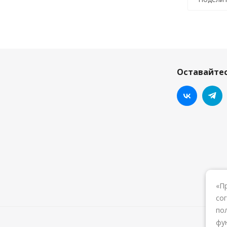
Оставайтес
«П
со
по
фу