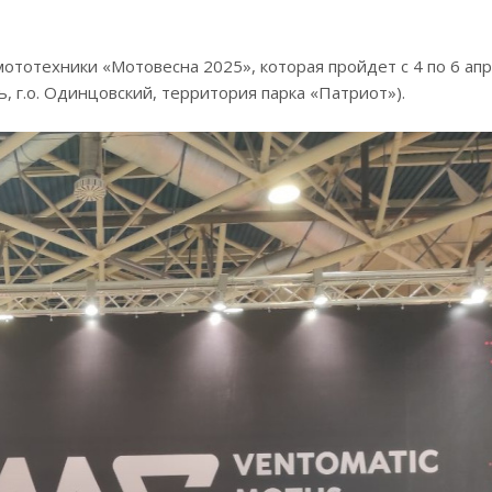
мототехники «Мотовесна 2025», которая пройдет с 4 по 6 апр
 г.о. Одинцовский, территория парка «Патриот»).